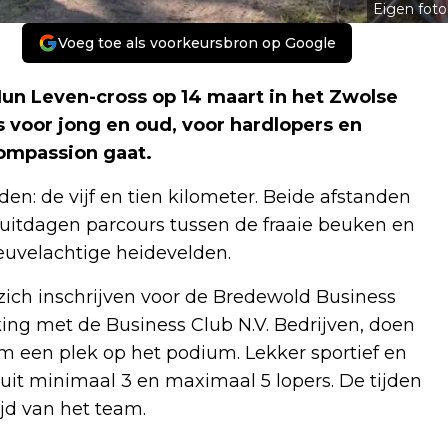
Eigen foto
Voeg toe als voorkeursbron op Google
Hun Leven-cross op 14 maart in het Zwolse
 voor jong en oud, voor hardlopers en
Compassion gaat.
n: de vijf en tien kilometer. Beide afstanden
n uitdagen parcours tussen de fraaie beuken en
euvelachtige heidevelden.
zich inschrijven voor de Bredewold Business
rking met de Business Club N.V. Bedrijven, doen
 een plek op het podium. Lekker sportief en
uit minimaal 3 en maximaal 5 lopers. De tijden
jd van het team.