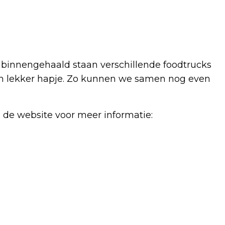
n binnengehaald staan verschillende foodtrucks
n lekker hapje. Zo kunnen we samen nog even
 de website voor meer informatie:
Volgend artikel
ZEER GROTE BRAND OP 'T HARDE KAN
NOG DAGENLANG DUREN: HELIKOPTERS
INGEZET OM DE BRAND TE BLUSSEN