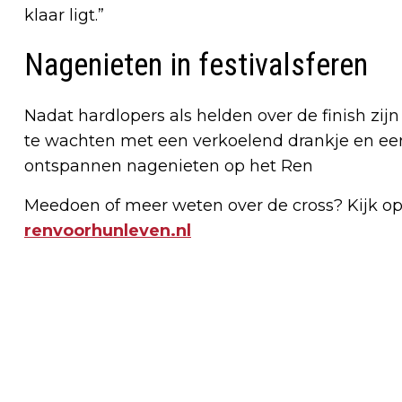
klaar ligt.”
Nagenieten in festivalsferen
Nadat hardlopers als helden over de finish zij
te wachten met een verkoelend drankje en ee
ontspannen nagenieten op het Ren
Meedoen of meer weten over de cross? Kijk op
renvoorhunleven.nl
Vorig artikel
MAKELAARS ZIJN BEZORGD: HET
HUURAANBOD DROOGT OP DOOR
VERKOOPGOLF WONINGEN